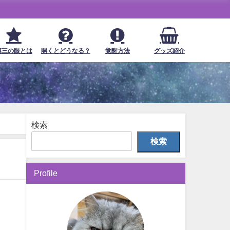
第三の眼とは
開くとどうなる？
覚醒方法
グッズ紹介
検索
検索
Profile