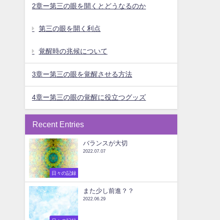
2章ー第三の眼を開くとどうなるのか
第三の眼を開く利点
覚醒時の兆候について
3章ー第三の眼を覚醒させる方法
4章ー第三の眼の覚醒に役立つグッズ
Recent Entries
バランスが大切
2022.07.07
日々の記録
また少し前進？？
2022.06.29