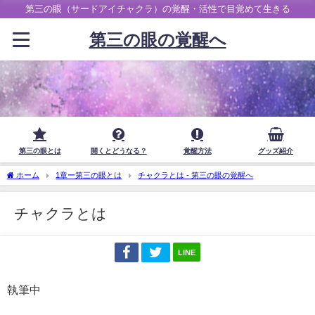
第三の眼（サードアイチャクラ）の覚醒・活性で目覚めて生きる
第三の眼の覚醒へ
第三の眼とは
開くとどうなる？
覚醒方法
グッズ紹介
ホーム
1章ー第三の眼とは
チャクラとは - 第三の眼の覚醒へ
チャクラとは
LINE
執筆中